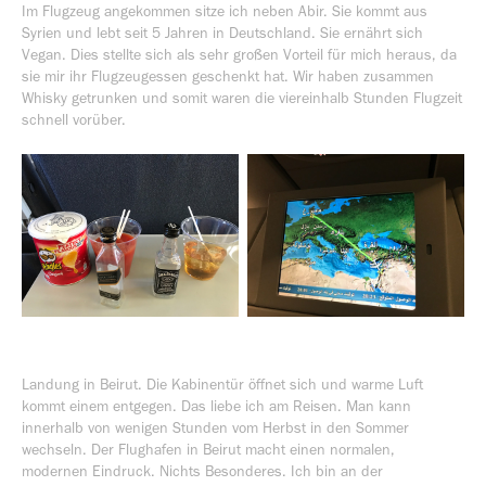
Im Flugzeug angekommen sitze ich neben Abir. Sie kommt aus
Syrien und lebt seit 5 Jahren in Deutschland. Sie ernährt sich
Vegan. Dies stellte sich als sehr großen Vorteil für mich heraus, da
sie mir ihr Flugzeugessen geschenkt hat. Wir haben zusammen
Whisky getrunken und somit waren die viereinhalb Stunden Flugzeit
schnell vorüber.
Landung in Beirut. Die Kabinentür öffnet sich und warme Luft
kommt einem entgegen. Das liebe ich am Reisen. Man kann
innerhalb von wenigen Stunden vom Herbst in den Sommer
wechseln. Der Flughafen in Beirut macht einen normalen,
modernen Eindruck. Nichts Besonderes. Ich bin an der