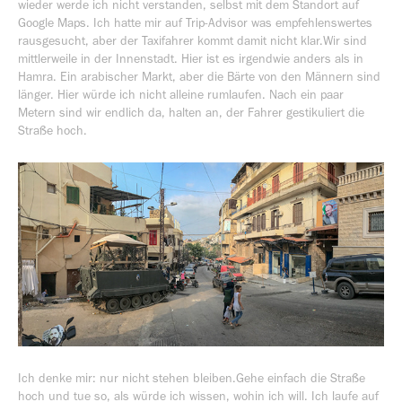
wieder werde ich nicht verstanden, selbst mit dem Standort auf
Google Maps. Ich hatte mir auf Trip-Advisor was empfehlenswertes
rausgesucht, aber der Taxifahrer kommt damit nicht klar.Wir sind
mittlerweile in der Innenstadt. Hier ist es irgendwie anders als in
Hamra. Ein arabischer Markt, aber die Bärte von den Männern sind
länger. Hier würde ich nicht alleine rumlaufen. Nach ein paar
Metern sind wir endlich da, halten an, der Fahrer gestikuliert die
Straße hoch.
Ich denke mir: nur nicht stehen bleiben.Gehe einfach die Straße
hoch und tue so, als würde ich wissen, wohin ich will. Ich laufe auf