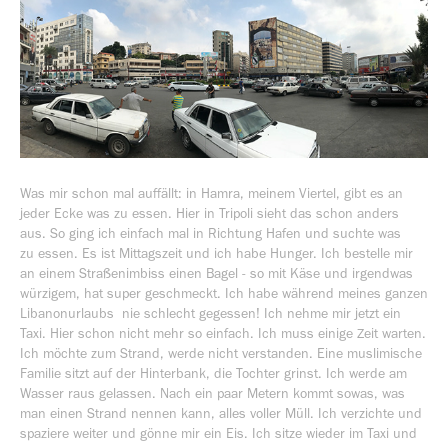
Was mir schon mal auffällt: in Hamra, meinem Viertel, gibt es an
jeder Ecke was zu essen. Hier in Tripoli sieht das schon anders
aus. So ging ich einfach mal in Richtung Hafen und suchte was
zu essen. Es ist Mittagszeit und ich habe Hunger. Ich bestelle mir
an einem Straßenimbiss einen Bagel - so mit Käse und irgendwas
würzigem, hat super geschmeckt. Ich habe während meines ganzen
Libanonurlaubs nie schlecht gegessen! Ich nehme mir jetzt ein
Taxi. Hier schon nicht mehr so einfach. Ich muss einige Zeit warten.
Ich möchte zum Strand, werde nicht verstanden. Eine muslimische
Familie sitzt auf der Hinterbank, die Tochter grinst. Ich werde am
Wasser raus gelassen. Nach ein paar Metern kommt sowas, was
man einen Strand nennen kann, alles voller Müll. Ich verzichte und
spaziere weiter und gönne mir ein Eis. Ich sitze wieder im Taxi und