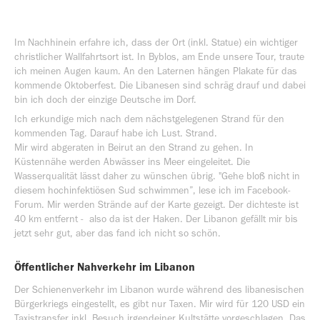
Im Nachhinein erfahre ich, dass der Ort (inkl. Statue) ein wichtiger
christlicher Wallfahrtsort ist. In Byblos, am Ende unsere Tour, traute
ich meinen Augen kaum. An den Laternen hängen Plakate für das
kommende Oktoberfest. Die Libanesen sind schräg drauf und dabei
bin ich doch der einzige Deutsche im Dorf.
Ich erkundige mich nach dem nächstgelegenen Strand für den
kommenden Tag. Darauf habe ich Lust. Strand.
Mir wird abgeraten in Beirut an den Strand zu gehen. In
Küstennähe werden Abwässer ins Meer eingeleitet. Die
Wasserqualität lässt daher zu wünschen übrig. "Gehe bloß nicht in
diesem hochinfektiösen Sud schwimmen”, lese ich im Facebook-
Forum. Mir werden Strände auf der Karte gezeigt. Der dichteste ist
40 km entfernt - also da ist der Haken. Der Libanon gefällt mir bis
jetzt sehr gut, aber das fand ich nicht so schön.
Öffentlicher Nahverkehr im Libanon
Der Schienenverkehr im Libanon wurde während des libanesischen
Bürgerkriegs eingestellt, es gibt nur Taxen. Mir wird für 120 USD ein
Taxistransfer inkl. Besuch irgendeiner Kultstätte vorgeschlagen. Das