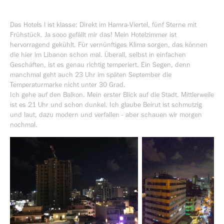
Das Hotels l ist klasse: Direkt im Hamra-Viertel, fünf Sterne mit
Frühstück. Ja sooo gefällt mir das! Mein Hotelzimmer ist
hervorragend gekühlt. Für vernünftiges Klima sorgen, das können
die hier im Libanon schon mal. Überall, selbst in einfachen
Geschäften, ist es genau richtig temperiert. Ein Segen, denn
manchmal geht auch 23 Uhr im späten September die
Temperaturmarke nicht unter 30 Grad.
Ich gehe auf den Balkon. Mein erster Blick auf die Stadt. Mittlerweile
ist es 21 Uhr und schon dunkel. Ich glaube Beirut ist schmutzig
und laut, dazu modern und verfallen - aber schauen wir morgen
nochmal.