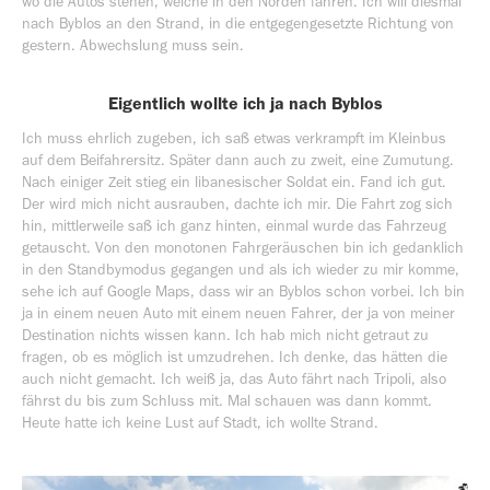
wo die Autos stehen, welche in den Norden fahren. Ich will diesmal
nach Byblos an den Strand, in die entgegengesetzte Richtung von
gestern. Abwechslung muss sein.
Eigentlich wollte ich ja nach Byblos
Ich muss ehrlich zugeben, ich saß etwas verkrampft im Kleinbus
auf dem Beifahrersitz. Später dann auch zu zweit, eine Zumutung.
Nach einiger Zeit stieg ein libanesischer Soldat ein. Fand ich gut.
Der wird mich nicht ausrauben, dachte ich mir. Die Fahrt zog sich
hin, mittlerweile saß ich ganz hinten, einmal wurde das Fahrzeug
getauscht. Von den monotonen Fahrgeräuschen bin ich gedanklich
in den Standbymodus gegangen und als ich wieder zu mir komme,
sehe ich auf Google Maps, dass wir an Byblos schon vorbei. Ich bin
ja in einem neuen Auto mit einem neuen Fahrer, der ja von meiner
Destination nichts wissen kann. Ich hab mich nicht getraut zu
fragen, ob es möglich ist umzudrehen. Ich denke, das hätten die
auch nicht gemacht. Ich weiß ja, das Auto fährt nach Tripoli, also
fährst du bis zum Schluss mit. Mal schauen was dann kommt.
Heute hatte ich keine Lust auf Stadt, ich wollte Strand.