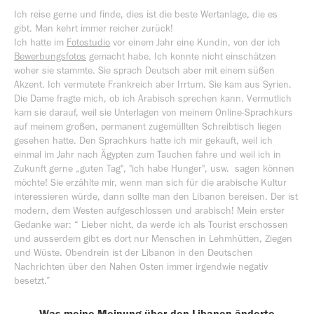
Ich reise gerne und finde, dies ist die beste Wertanlage, die es
gibt. Man kehrt immer reicher zurück!
Ich hatte im
Fotostudio
vor einem Jahr eine Kundin, von der ich
Bewerbungsfotos
gemacht habe. Ich konnte nicht einschätzen
woher sie stammte. Sie sprach Deutsch aber mit einem süßen
Akzent. Ich vermutete Frankreich aber Irrtum. Sie kam aus Syrien.
Die Dame fragte mich, ob ich Arabisch sprechen kann. Vermutlich
kam sie darauf, weil sie Unterlagen von meinem Online-Sprachkurs
auf meinem großen, permanent zugemüllten Schreibtisch liegen
gesehen hatte. Den Sprachkurs hatte ich mir gekauft, weil ich
einmal im Jahr nach Ägypten zum Tauchen fahre und weil ich in
Zukunft gerne „guten Tag", "ich habe Hunger", usw. sagen können
möchte! Sie erzählte mir, wenn man sich für die arabische Kultur
interessieren würde, dann sollte man den Libanon bereisen. Der ist
modern, dem Westen aufgeschlossen und arabisch! Mein erster
Gedanke war: “ Lieber nicht, da werde ich als Tourist erschossen
und ausserdem gibt es dort nur Menschen in Lehmhütten, Ziegen
und Wüste. Obendrein ist der Libanon in den Deutschen
Nachrichten über den Nahen Osten immer irgendwie negativ
besetzt.”
Was meine Meinung über den Libanon änderte