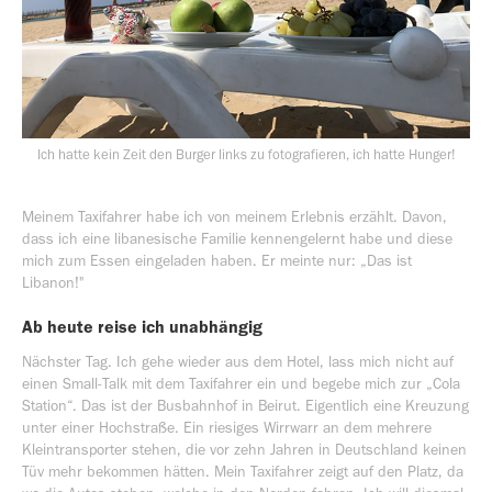
Ich hatte kein Zeit den Burger links zu fotografieren, ich hatte Hunger!
Meinem Taxifahrer habe ich von meinem Erlebnis erzählt. Davon,
dass ich eine libanesische Familie kennengelernt habe und diese
mich zum Essen eingeladen haben. Er meinte nur: „Das ist
Libanon!"
Ab heute reise ich unabhängig
Nächster Tag. Ich gehe wieder aus dem Hotel, lass mich nicht auf
einen Small-Talk mit dem Taxifahrer ein und begebe mich zur „Cola
Station“. Das ist der Busbahnhof in Beirut. Eigentlich eine Kreuzung
unter einer Hochstraße. Ein riesiges Wirrwarr an dem mehrere
Kleintransporter stehen, die vor zehn Jahren in Deutschland keinen
Tüv mehr bekommen hätten. Mein Taxifahrer zeigt auf den Platz, da