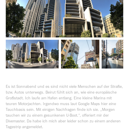
Es ist Sonnabend und es sind nicht viele Menschen auf der Straße,
bzw. Autos unterwegs. Beirut fühlt sich an, wie eine europäische
Großstadt. Ich laufe am Hafen entlang. Eine kleine Marina mit
teuren Motorjachten. Irgendwo muss laut Google Maps hier eine
Tauchbasis sein. Mit einigen Nachfragen finde ich sie. „Morgen
tauchen wir zu einem gesunkenen U-Boot.“, offeriert mir der
Divemaster. Da habe ich mich aber leider schon zu einem anderen
Tagestrip angemeldet.