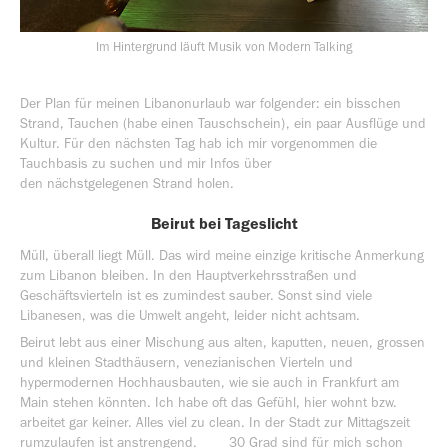
Im Hintergrund läuft Musik von Modern Talking
Der Plan für meinen Libanonurlaub war folgender: ein bisschen
Strand, Tauchen (habe einen Tauschschein), ein paar Ausflüge und
Kultur. Für den nächsten Tag hab ich mir vorgenommen die
Tauchbasis zu suchen und mir Infos über
den nächstgelegenen Strand holen.
Beirut bei Tageslicht
Müll, überall liegt Müll. Das wird meine einzige kritische Anmerkung
zum Libanon bleiben. In den Hauptverkehrsstraßen und
Geschäftsvierteln ist es zumindest sauber. Sonst sind viele
Libanesen, was die Umwelt angeht, leider nicht achtsam.
Beirut lebt aus einer Mischung aus alten, kaputten, neuen, grossen
und kleinen Stadthäusern, venezianischen Vierteln und
hypermodernen Hochhausbauten, wie sie auch in Frankfurt am
Main stehen könnten. Ich habe oft das Gefühl, hier wohnt bzw.
arbeitet gar keiner. Alles viel zu clean. In der Stadt zur Mittagszeit
rumzulaufen ist anstrengend. 30 Grad sind für mich schon