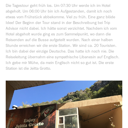
Die Tagestour geht früh los. Um 07:30 Uhr werde ich im Hotel
abgeholt. Um 06:00 Uhr bin ich Aufgestanden, damit ich noch
etwas vom Frühstück abbekomme. Viel zu früh. Eine ganz blöde
Idee! Der Beginn der Tour stand in der Beschreibung bei Trip
Advisor nicht dabei. Ich hätte sonst verzichtet. Nachdem ich vom
Hotel abgeholt wurde ging es zum Sammelpunkt, wo dann die
Reisenden auf die Busse aufgeteilt wurden. Nach einer halben
Stunde erreichen wir die erste Station. Wir sind ca. 20 Touristen.
Ich bin dabei der einzige Deutsche. Das hatte ich noch nie. Die
Reiseleitung übernahm eine sympathische Libanesin auf Englisch.
Ich gebe mir Mühe, da mein Englisch nicht so gut ist. Die erste
Station ist die Jeitta Grotto.