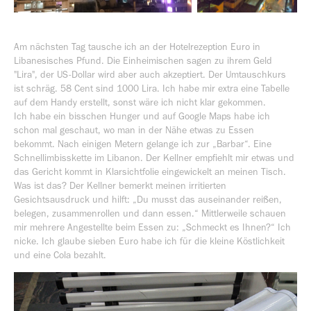
Am nächsten Tag tausche ich an der Hotelrezeption Euro in
Libanesisches Pfund. Die Einheimischen sagen zu ihrem Geld
"Lira", der US-Dollar wird aber auch akzeptiert. Der Umtauschkurs
ist schräg. 58 Cent sind 1000 Lira. Ich habe mir extra eine Tabelle
auf dem Handy erstellt, sonst wäre ich nicht klar gekommen.
Ich habe ein bisschen Hunger und auf Google Maps habe ich
schon mal geschaut, wo man in der Nähe etwas zu Essen
bekommt. Nach einigen Metern gelange ich zur „Barbar“. Eine
Schnellimbisskette im Libanon. Der Kellner empfiehlt mir etwas und
das Gericht kommt in Klarsichtfolie eingewickelt an meinen Tisch.
Was ist das? Der Kellner bemerkt meinen irritierten
Gesichtsausdruck und hilft: „Du musst das auseinander reißen,
belegen, zusammenrollen und dann essen.“ Mittlerweile schauen
mir mehrere Angestellte beim Essen zu: „Schmeckt es Ihnen?“ Ich
nicke. Ich glaube sieben Euro habe ich für die kleine Köstlichkeit
und eine Cola bezahlt.