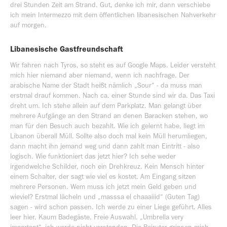
drei Stunden Zeit am Strand. Gut, denke ich mir, dann verschiebe
ich mein Intermezzo mit dem öffentlichen libanesischen Nahverkehr
auf morgen.
Libanesische Gastfreundschaft
Wir fahren nach Tyros, so steht es auf Google Maps. Leider versteht
mich hier niemand aber niemand, wenn ich nachfrage. Der
arabische Name der Stadt heißt nämlich „Sour“ - da muss man
erstmal drauf kommen. Nach ca. einer Stunde sind wir da. Das Taxi
dreht um. Ich stehe allein auf dem Parkplatz. Man gelangt über
mehrere Aufgänge an den Strand an denen Baracken stehen, wo
man für den Besuch auch bezahlt. Wie ich gelernt habe, liegt im
Libanon überall Müll. Sollte also doch mal kein Müll herumliegen,
dann macht ihn jemand weg und dann zahlt man Eintritt - also
logisch. Wie funktioniert das jetzt hier? Ich sehe weder
irgendwelche Schilder, noch ein Drehkreuz. Kein Mensch hinter
einem Schalter, der sagt wie viel es kostet. Am Eingang sitzen
mehrere Personen. Wem muss ich jetzt mein Geld geben und
wieviel? Erstmal lächeln und „masssa el chaaaiiid“ (Guten Tag)
sagen - wird schon passen. Ich werde zu einer Liege geführt. Alles
leer hier. Kaum Badegäste. Freie Auswahl. „Umbrella very