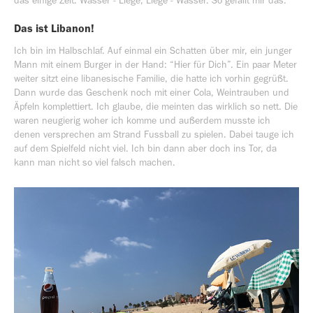
das einige Zeit: Wasser - Liege, Liege - Wasser. So gefällt mir das.
Das ist Libanon!
Ich bin im Halbschlaf. Auf einmal ein Schatten über mir, ein junger
Mann mit einem Burger in der Hand: “Hier für Dich”. Ein paar Meter
weiter sitzt eine libanesische Familie, die hatte ich vorhin gegrüßt.
Dann wurde das Geschenk noch mit einer Cola, Weintrauben und
Äpfeln komplettiert. Ich glaube, die meinten das wirklich so nett. Die
waren neugierig woher ich komme und außerdem musste ich
denen versprechen am Strand Fussball zu spielen. Dabei tauge ich
auf dem Spielfeld nicht viel. Ich bin dann aber doch ins Tor, da
kann man nicht so viel falsch machen.