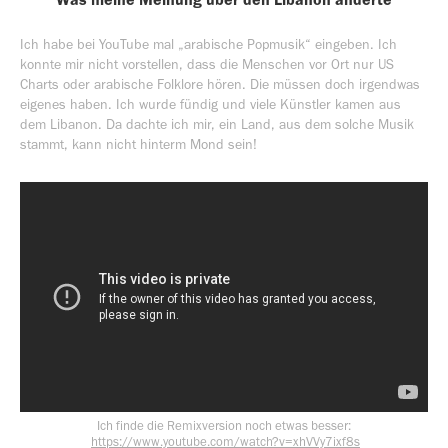
Ich habe bei YouTube mal „arabische Popmusik“ eingeben. Ich
konnte mir nicht vorstellen, dass die Menschen vor Ort nur US
Charts oder arabische Folklore hören. Die müssen doch irgendwas
eigenes haben. Ich wurde fündig und viele Künstler kamen aus
dem Libanon. Da dachte ich mir, ein Land, aus dem solche Musik
stammt, kann nicht hinterm Mond sein!
Ich finde die Remixversion noch etwas besser:​​​​​​​
https://www.youtube.com/watch?v=xhVVy7ixf8s