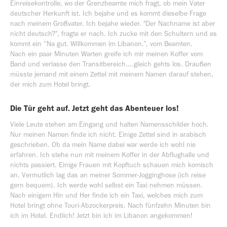
Einreisekontrolle, wo der Grenzbeamte mich fragt, ob mein Vater
deutscher Herkunft ist. Ich bejahe und es kommt dieselbe Frage
nach meinem Großvater. Ich bejahe wieder. "Der Nachname ist aber
nicht deutsch?", fragte er nach. Ich zucke mit den Schultern und es
kommt ein “Na gut. Willkommen im Libanon.”, vom Beamten.
Nach ein paar Minuten Warten greife ich mir meinen Koffer vom
Band und verlasse den Transitbereich....gleich gehts los. Draußen
müsste jemand mit einem Zettel mit meinem Namen darauf stehen,
der mich zum Hotel bringt.
Die Tür geht auf. Jetzt geht das Abenteuer los!
Viele Leute stehen am Eingang und halten Namensschilder hoch.
Nur meinen Namen finde ich nicht. Einige Zettel sind in arabisch
geschrieben. Ob da mein Name dabei war werde ich wohl nie
erfahren. Ich stehe nun mit meinem Koffer in der Abflughalle und
nichts passiert. Einige Frauen mit Kopftuch schauen mich komisch
an. Vermutlich lag das an meiner Sommer-Jogginghose (ich reise
gern bequem). Ich werde wohl selbst ein Taxi nehmen müssen.
Nach einigem Hin und Her finde ich ein Taxi, welches mich zum
Hotel bringt ohne Touri-Abzockerpreis. Nach fünfzehn Minuten bin
ich im Hotel. Endlich! Jetzt bin ich im Libanon angekommen!