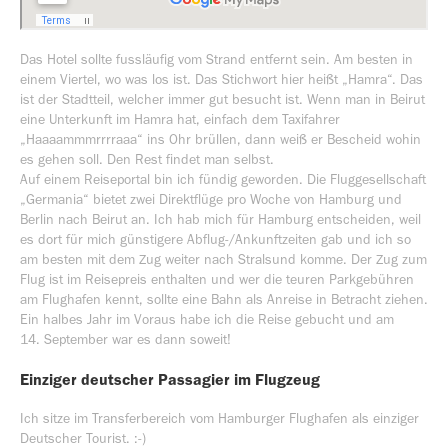
Das Hotel sollte fussläufig vom Strand entfernt sein. Am besten in
einem Viertel, wo was los ist. Das Stichwort hier heißt „Hamra“. Das
ist der Stadtteil, welcher immer gut besucht ist. Wenn man in Beirut
eine Unterkunft im Hamra hat, einfach dem Taxifahrer
„Haaaammmrrrraaa“ ins Ohr brüllen, dann weiß er Bescheid wohin
es gehen soll. Den Rest findet man selbst.
Auf einem Reiseportal bin ich fündig geworden. Die Fluggesellschaft
„Germania“ bietet zwei Direktflüge pro Woche von Hamburg und
Berlin nach Beirut an. Ich hab mich für Hamburg entscheiden, weil
es dort für mich günstigere Abflug-/Ankunftzeiten gab und ich so
am besten mit dem Zug weiter nach Stralsund komme. Der Zug zum
Flug ist im Reisepreis enthalten und wer die teuren Parkgebühren
am Flughafen kennt, sollte eine Bahn als Anreise in Betracht ziehen.
Ein halbes Jahr im Voraus habe ich die Reise gebucht und am
14. September war es dann soweit!
Einziger deutscher Passagier im Flugzeug
Ich sitze im Transferbereich vom Hamburger Flughafen als einziger
Deutscher Tourist. :-)