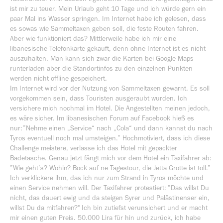
ist mir zu teuer. Mein Urlaub geht 10 Tage und ich würde gern ein
paar Mal ins Wasser springen. Im Internet habe ich gelesen, dass
es sowas wie Sammeltaxen geben soll, die feste Routen fahren.
Aber wie funktioniert das? Mittlerweile habe ich mir eine
libanesische Telefonkarte gekauft, denn ohne Internet ist es nicht
auszuhalten. Man kann sich zwar die Karten bei Google Maps
runterladen aber die Standortinfos zu den einzelnen Punkten
werden nicht offline gespeichert.
Im Internet wird vor der Nutzung von Sammeltaxen gewarnt. Es soll
vorgekommen sein, dass Touristen ausgeraubt wurden. Ich
versichere mich nochmal im Hotel. Die Angestellten meinen jedoch,
es wäre sicher. Im libanesischen Forum auf Facebook hieß es
nur:”Nehme einen „Service“ nach „Cola“ und dann kannst du nach
Tyros eventuell noch mal umsteigen.” Hochmotiviert, dass ich diese
Challenge meistere, verlasse ich das Hotel mit gepackter
Badetasche. Genau jetzt fängt mich vor dem Hotel ein Taxifahrer ab:
”Wie geht’s? Wohin? Bock auf ne Tagestour, die Jetta Grotte ist toll.”
Ich verklickere ihm, das ich nur zum Strand in Tyros möchte und
einen Service nehmen will. Der Taxifahrer protestiert: ”Das willst Du
nicht, das dauert ewig und da steigen Syrer und Palästinenser ein,
willst Du da mitfahren?" Ich bin zutiefst verunsichert und er macht
mir einen guten Preis. 50.000 Lira für hin und zurück, ich habe