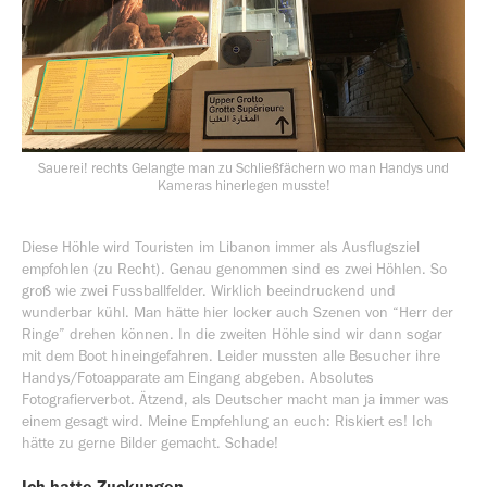
Sauerei! rechts Gelangte man zu Schließfächern wo man Handys und
Kameras hinerlegen musste!
Diese Höhle wird Touristen im Libanon immer als Ausflugsziel
empfohlen (zu Recht). Genau genommen sind es zwei Höhlen. So
groß wie zwei Fussballfelder. Wirklich beeindruckend und
wunderbar kühl. Man hätte hier locker auch Szenen von “Herr der
Ringe” drehen können. In die zweiten Höhle sind wir dann sogar
mit dem Boot hineingefahren. Leider mussten alle Besucher ihre
Handys/Fotoapparate am Eingang abgeben. Absolutes
Fotografierverbot. Ätzend, als Deutscher macht man ja immer was
einem gesagt wird. Meine Empfehlung an euch: Riskiert es! Ich
hätte zu gerne Bilder gemacht. Schade!
Ich hatte Zuckungen