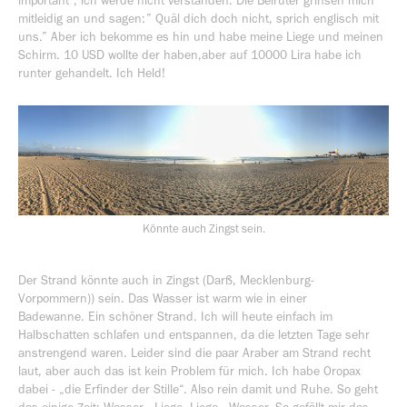
important“, ich werde nicht verstanden. Die Beiruter grinsen mich
mitleidig an und sagen:” Quäl dich doch nicht, sprich englisch mit
uns.” Aber ich bekomme es hin und habe meine Liege und meinen
Schirm. 10 USD wollte der haben,aber auf 10000 Lira habe ich
runter gehandelt. Ich Held!
Könnte auch Zingst sein.
Der Strand könnte auch in Zingst (Darß, Mecklenburg-
Vorpommern)) sein. Das Wasser ist warm wie in einer
Badewanne. Ein schöner Strand. Ich will heute einfach im
Halbschatten schlafen und entspannen, da die letzten Tage sehr
anstrengend waren. Leider sind die paar Araber am Strand recht
laut, aber auch das ist kein Problem für mich. Ich habe Oropax
dabei - „die Erfinder der Stille“. Also rein damit und Ruhe. So geht