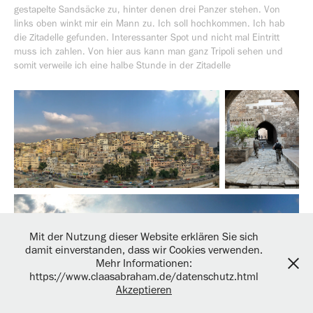
gestapelte Sandsäcke zu, hinter denen drei Panzer stehen. Von
links oben winkt mir ein Mann zu. Ich soll hochkommen. Ich hab
die Zitadelle gefunden. Interessanter Spot und nicht mal Eintritt
muss ich zahlen. Von hier aus kann man ganz Tripoli sehen und
somit verweile ich eine halbe Stunde in der Zitadelle
Mit der Nutzung dieser Website erklären Sie sich
damit einverstanden, dass wir Cookies verwenden.
Mehr Informationen:
https://www.claasabraham.de/datenschutz.html
Akzeptieren